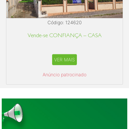
Código: 124620
Vende-se CONFIANÇA – CASA
VER MAIS
Anúncio patrocinado