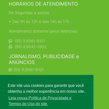
HORÁRIOS DE ATENDIMENTO
De Segundas a sextas:
• Das 9h às 12h e das 14h às 17h
Atendimento somente pelos telefones:
(55) 9.9981-8101
(55) 9.9942-1802
JORNALISMO, PUBLICIDADE e
ANÚNCIOS
(55) 9.9981-8101
jornalismo@farrapo.com.br
Este site usa cookies para garantir que você
obtenha a melhor experiência em nosso site.
Leia nossa Política de Privacidade e
Termos de Uso do site.