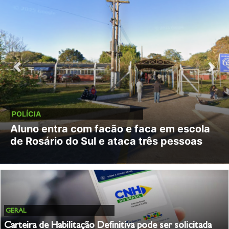
Previous
Previous
Next
Next
POLÍCIA
Aluno entra com facão e faca em escola
de Rosário do Sul e ataca três pessoas
GERAL
Carteira de Habilitação Definitiva pode ser solicitada