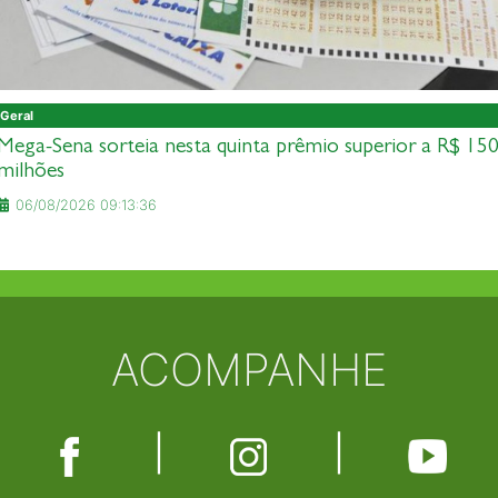
Geral
Mega-Sena sorteia nesta quinta prêmio superior a R$ 15
milhões
06/08/2026 09:13:36
ACOMPANHE
|
|