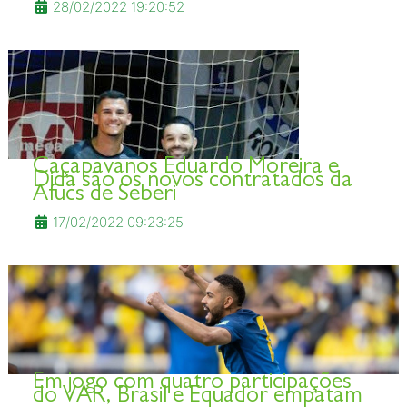
28/02/2022 19:20:52
Caçapavanos Eduardo Moreira e
Dida são os novos contratados da
Afucs de Seberi
17/02/2022 09:23:25
Em jogo com quatro participações
do VAR, Brasil e Equador empatam