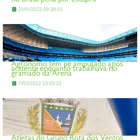
21/01/2022 09:39:03
Agrônomo tem pé amputado após
acidente enquanto trabalhava no
gramado da Arena
11/01/2022 23:03:22
Atletas do Grupo Rota dos Ventos