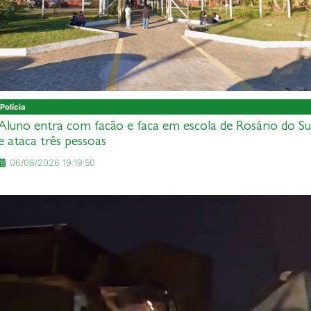
Polícia
Aluno entra com facão e faca em escola de Rosário do Su
e ataca três pessoas
06/08/2026 19:19:50