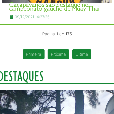
Caçapavanos são destaque no
campeonato gaúcho de Muay Thai
09/12/2021 14:27:25
Página
1
de
175
Primeira
Próxima
Última
DESTAQUES