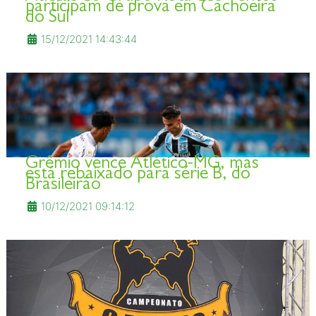
participam de prova em Cachoeira
do Sul
15/12/2021 14:43:44
Grêmio vence Atlético-MG, mas
está rebaixado para série B, do
Brasileirão
10/12/2021 09:14:12