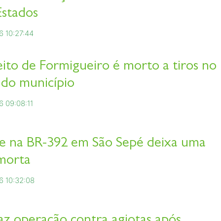
Estados
6 10:27:44
eito de Formigueiro é morto a tiros no
 do município
6 09:08:11
e na BR-392 em São Sepé deixa uma
morta
6 10:32:08
faz operação contra agiotas após