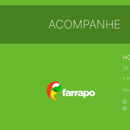
ACOMPANHE
HO
De 
• D
Ate