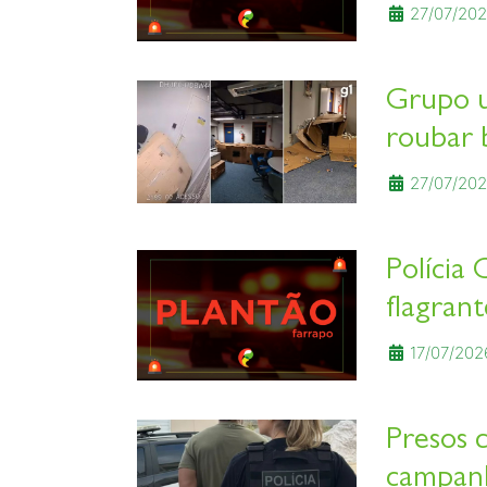
27/07/202
Grupo u
roubar 
27/07/202
Polícia
flagran
17/07/202
Presos c
campanh