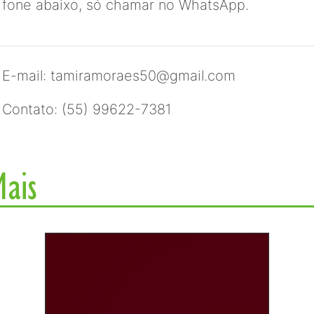
fone abaixo, só chamar no WhatsApp.
E-mail: tamiramoraes50@gmail.com
Contato: (55) 99622-7381
Mais