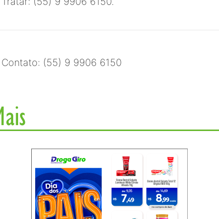
Tratar: (55) 9 9906 6150.
Contato: (55) 9 9906 6150
Mais