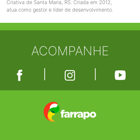
Criativa de Santa Maria, RS. Criada em 2012,
atua como gestor e líder de desenvolvimento.
ACOMPANHE
|
|