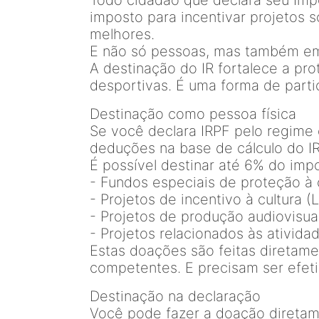
Todo cidadão que declara seu Imp
imposto para incentivar projetos 
melhores.
E não só pessoas, mas também e
A destinação do IR fortalece a pro
desportivas. É uma forma de parti
Destinação como pessoa física
Se você declara IRPF pelo regime
deduções na base de cálculo do I
É possível destinar até 6% do imp
- Fundos especiais de proteção à 
- Projetos de incentivo à cultura (
- Projetos de produção audiovisual
- Projetos relacionados às ativida
Estas doações são feitas diretam
competentes. E precisam ser efeti
Destinação na declaração
Você pode fazer a doação diretam