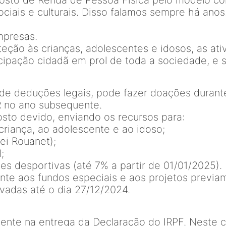
osto de Renda de Pessoa Física pelo modelo co
sociais e culturais. Disso falamos sempre há ano
mpresas.
teção às crianças, adolescentes e idosos, as ativ
cipação cidadã em prol de toda a sociedade, e 
 de deduções legais, pode fazer doações durant
R no ano subsequente.
osto devido, enviando os recursos para:
criança, ao adolescente e ao idoso;
Lei Rouanet);
;
des desportivas (até 7% a partir de 01/01/2025).
ente aos fundos especiais e aos projetos previ
vadas até o dia 27/12/2024.
ente na entrega da Declaração do IRPF. Neste c