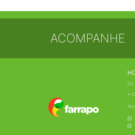
ACOMPANHE
HO
De 
• D
Ate