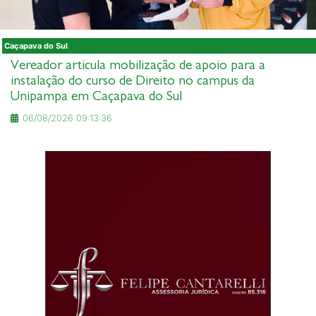
Caçapava do Sul
Vereador articula mobilização de apoio para a
instalação do curso de Direito no campus da
Unipampa em Caçapava do Sul
06/08/2026 09:13:36