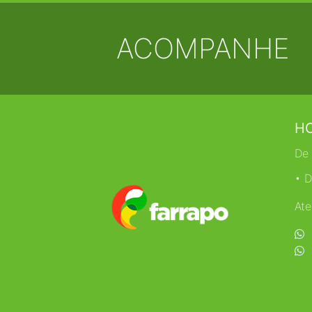
ACOMPANHE
HO
De 
• D
Ate