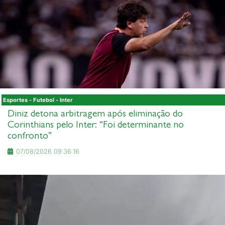
Esportes - Futebol - Inter
Diniz detona arbitragem após eliminação do
Corinthians pelo Inter: “Foi determinante no
confronto”
07/08/2026 09:36:16