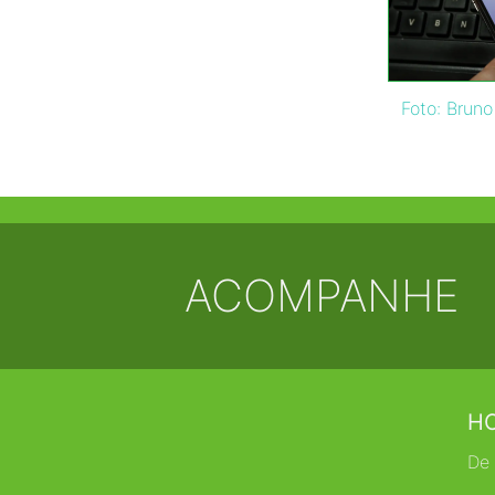
Foto: Bruno
ACOMPANHE
HO
De 