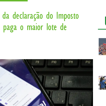
 da declaração do Imposto
l paga o maior lote de