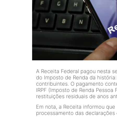
A Receita Federal pagou nesta sex
do Imposto de Renda da história:
contribuintes. O pagamento cont
IRPF (Imposto de Renda Pessoa F
restituições residuais de anos an
Em nota, a Receita informou que 
processamento das declarações 