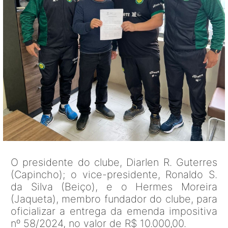
O presidente do clube, Diarlen R. Guterres
(Capincho); o vice-presidente, Ronaldo S.
da Silva (Beiço), e o Hermes Moreira
(Jaqueta), membro fundador do clube, para
oficializar a entrega da emenda impositiva
nº 58/2024, no valor de R$ 10.000,00.