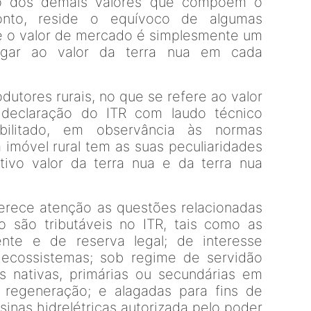
ado dos demais valores que compõem o
ponto, reside o equívoco de algumas
ue o valor de mercado é simplesmente um
chegar ao valor da terra nua em cada
utores rurais, no que se refere ao valor
declaração do ITR com laudo técnico
abilitado, em observância às normas
 imóvel rural tem as suas peculiaridades
ivo valor da terra nua e da terra nua
erece atenção as questões relacionadas
 são tributáveis no ITR, tais como as
nte e de reserva legal; de interesse
 ecossistemas; sob regime de servidão
as nativas, primárias ou secundárias em
regeneração; e alagadas para fins de
sinas hidrelétricas autorizada pelo poder