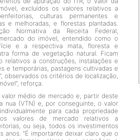
efeitos de apuração do ITR, o valor da
óvel, excluídos os valores relativos a
enfeitorias, culturas permanentes e
as e melhoradas, e florestas plantadas.
ução Normativa da Receita Federal,
mercado do imóvel, entendido como o
ície e a respectiva mata, floresta e
tra forma de vegetação natural. Ficam
 relativos a construções, instalações e
es e temporárias, pastagens cultivadas e
, observados os critérios de localização,
óvel”, reforça.
o valor médio de mercado e, partir deste
rra nua (VTN) e, por conseguinte, o valor
 individualmente para cada propriedade
dos valores de mercado relativos a
itorias, ou seja, todos os investimentos
s anos. “É importante deixar claro que o