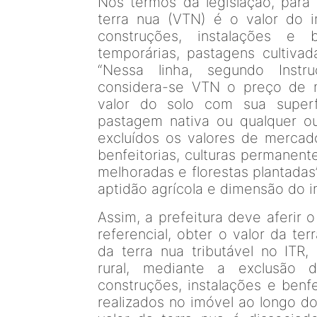
Nos termos da legislação, para 
terra nua (VTN) é o valor do im
construções, instalações e b
temporárias, pastagens cultivad
“Nessa linha, segundo Instr
considera-se VTN o preço de 
valor do solo com sua superf
pastagem nativa ou qualquer ou
excluídos os valores de mercado
benfeitorias, culturas permanent
melhoradas e florestas plantadas”
aptidão agrícola e dimensão do im
Assim, a prefeitura deve aferir 
referencial, obter o valor da te
da terra nua tributável no ITR,
rural, mediante a exclusão 
construções, instalações e benfe
realizados no imóvel ao longo do