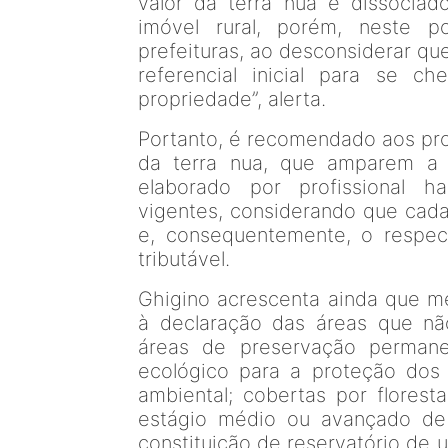
valor da terra nua é dissoci
imóvel rural, porém, neste 
prefeituras, ao desconsiderar q
referencial inicial para se 
propriedade”, alerta.
Portanto, é recomendado aos prod
da terra nua, que amparem a 
elaborado por profissional h
vigentes, considerando que cada
e, consequentemente, o respect
tributável.
Ghigino acrescenta ainda que m
à declaração das áreas que não
áreas de preservação permane
ecológico para a proteção dos
ambiental; cobertas por florest
estágio médio ou avançado de 
constituição de reservatório de u