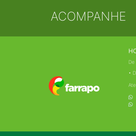
ACOMPANHE
HO
De 
• D
Ate