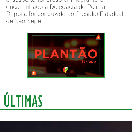
encaminhado à Delegacia de Polícia.
Depois, foi conduzido ao Presídio Estadual
de São Sepé.
ÚLTIMAS