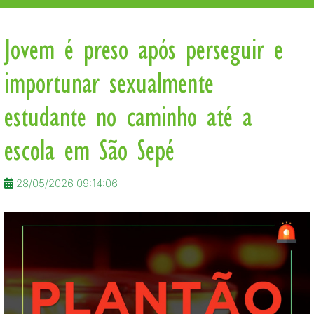
Jovem é preso após perseguir e
importunar sexualmente
estudante no caminho até a
escola em São Sepé
28/05/2026 09:14:06