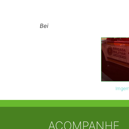
Bei
Imgem 
ACOMPANHE