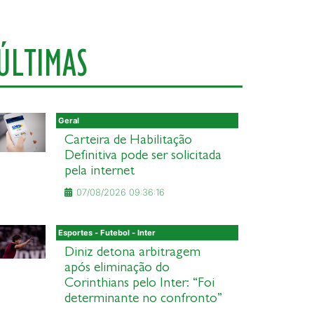
ÚLTIMAS
Geral
Carteira de Habilitação
Definitiva pode ser solicitada
pela internet
07/08/2026 09:36:16
Esportes - Futebol - Inter
Diniz detona arbitragem
após eliminação do
Corinthians pelo Inter: “Foi
determinante no confronto”