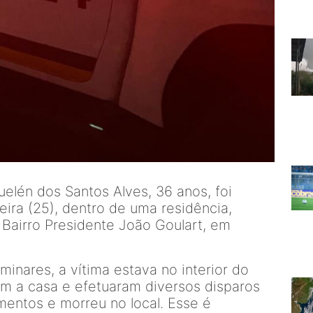
elén dos Santos Alves, 36 anos, foi
feira (25), dentro de uma residência,
o Bairro Presidente João Goulart, em
inares, a vítima estava no interior do
am a casa e efetuaram diversos disparos
imentos e morreu no local. Esse é