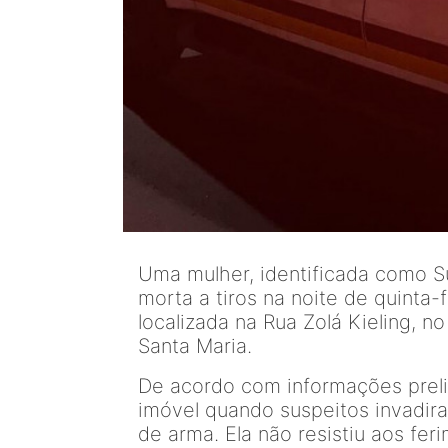
Uma mulher, identificada como Su
morta a tiros na noite de quinta-
localizada na Rua Zolá Kieling, n
Santa Maria.
De acordo com informações prelim
imóvel quando suspeitos invadir
de arma. Ela não resistiu aos fer