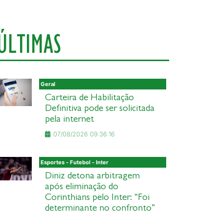
ÚLTIMAS
Geral
Carteira de Habilitação
Definitiva pode ser solicitada
pela internet
07/08/2026 09:36:16
Esportes - Futebol - Inter
Diniz detona arbitragem
após eliminação do
Corinthians pelo Inter: “Foi
determinante no confronto”