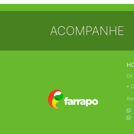
ACOMPANHE
HO
De 
• D
Ate