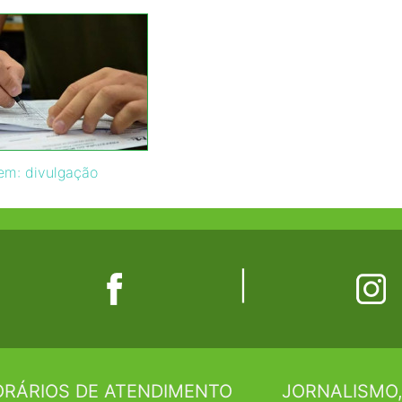
em: divulgação
|
RÁRIOS DE ATENDIMENTO
JORNALISMO,