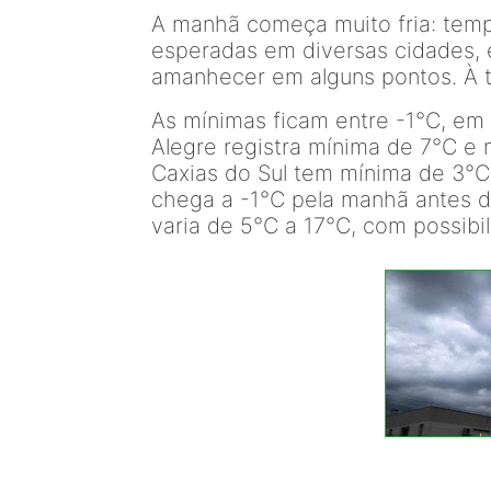
A manhã começa muito fria: temp
esperadas em diversas cidades, 
amanhecer em alguns pontos. À ta
As mínimas ficam entre -1°C, em 
Alegre registra mínima de 7°C e
Caxias do Sul tem mínima de 3°C
chega a -1°C pela manhã antes d
varia de 5°C a 17°C, com possibi