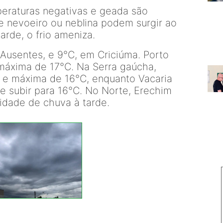
eraturas negativas e geada são
e nevoeiro ou neblina podem surgir ao
rde, o frio ameniza.
Ausentes, e 9°C, em Criciúma. Porto
 máxima de 17°C. Na Serra gaúcha,
 e máxima de 16°C, enquanto Vacaria
e subir para 16°C. No Norte, Erechim
lidade de chuva à tarde.