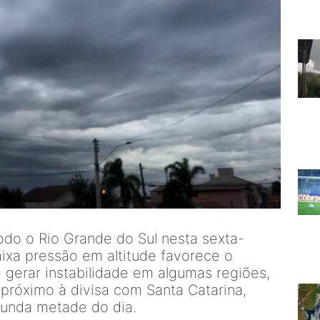
odo o Rio Grande do Sul nesta sexta-
aixa pressão em altitude favorece o
gerar instabilidade em algumas regiões,
próximo à divisa com Santa Catarina,
unda metade do dia.