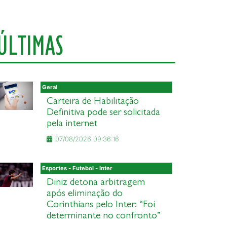
ÚLTIMAS
Geral
Carteira de Habilitação
Definitiva pode ser solicitada
pela internet
07/08/2026 09:36:16
Esportes - Futebol - Inter
Diniz detona arbitragem
após eliminação do
Corinthians pelo Inter: “Foi
determinante no confronto”