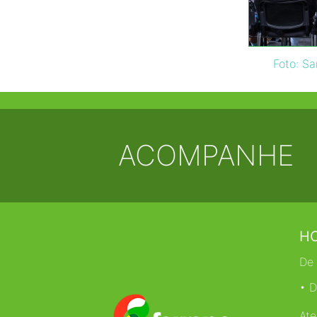
Foto: S
ACOMPANHE
HO
De 
• D
Ate