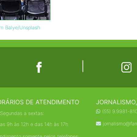
am Balye/Unsplash
|
RÁRIOS DE ATENDIMENTO
JORNALISMO,
(55) 9.9981-81
Segundas a sextas:
jornalismo@far
as 9h às 12h e das 14h às 17h
ndimento somente pelos telefones: