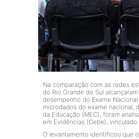
Na comparação com as redes estad
do Rio Grande do Sul alcançaram 
desempenho do Exame Nacional 
microdados do exame nacional, d
da Educação (MEC), foram anali
em Evidências (Cebe), vinculado
O levantamento identificou que 