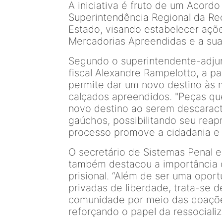
A iniciativa é fruto de um Acord
Superintendência Regional da Re
Estado, visando estabelecer açõ
Mercadorias Apreendidas e a su
Segundo o
superintendente-adju
fiscal Alexandre
Rampelotto
, a p
permite dar um novo destino às 
calçados apreendidos. "Peças q
novo destino ao serem descaracte
gaúchos, possibilitando seu reap
processo promove a cidadania e a
O secretário de Sistemas Penal 
também destacou a importância d
prisional. “Além de ser uma opor
privadas de liberdade, trata-se d
comunidade por meio das doaçõe
reforçando o papel da ressocializ