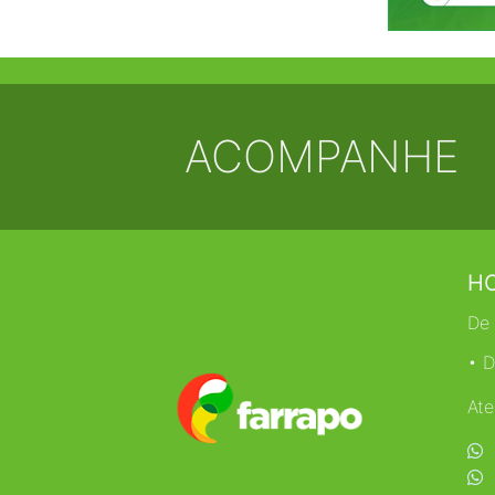
ACOMPANHE
HO
De 
• D
Ate