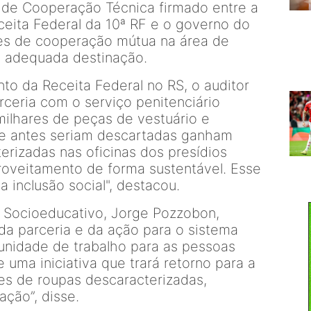
o de Cooperação Técnica firmado entre a
ceita Federal da 10ª RF e o governo do
es de cooperação mútua na área de
a adequada destinação.
nto
da Receita Federal no RS, o auditor
arceria com o serviço penitenciário
milhares de peças de vestuário e
ue antes seriam descartadas ganham
rizadas nas oficinas dos presídios
roveitamento de forma sustentável. Esse
 inclusão social", destacou.
e Socioeducativo, Jorge
Pozzobon
,
a parceria e da ação para o sistema
tunidade de trabalho para as pessoas
e uma iniciativa que trará retorno para a
s de roupas descaracterizadas,
ação”, disse.