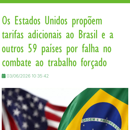
Os Estados Unidos propõem
tarifas adicionais ao Brasil e a
outros 59 países por falha no
combate ao trabalho forçado
03/06/2026 10:35:42