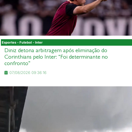
Esportes - Futebol - Inter
Diniz detona arbitragem após eliminação do
Corinthians pelo Inter: “Foi determinante no
confronto”
07/08/2026 09:36:16