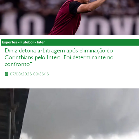
Esportes - Futebol - Inter
Diniz detona arbitragem após eliminação do
Corinthians pelo Inter: “Foi determinante no
confronto”
07/08/2026 09:36:16