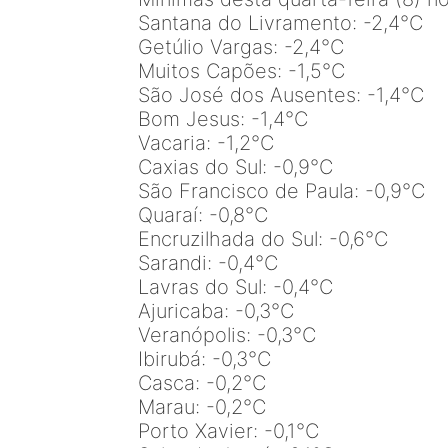
Santana do Livramento: -2,4°C
Getúlio Vargas: -2,4°C
Muitos Capões: -1,5°C
São José dos Ausentes: -1,4°C
Bom Jesus: -1,4°C
Vacaria: -1,2°C
Caxias do Sul: -0,9°C
São Francisco de Paula: -0,9°C
Quaraí: -0,8°C
Encruzilhada do Sul: -0,6°C
Sarandi: -0,4°C
Lavras do Sul: -0,4°C
Ajuricaba: -0,3°C
Veranópolis: -0,3°C
Ibirubá: -0,3°C
Casca: -0,2°C
Marau: -0,2°C
Porto Xavier: -0,1°C