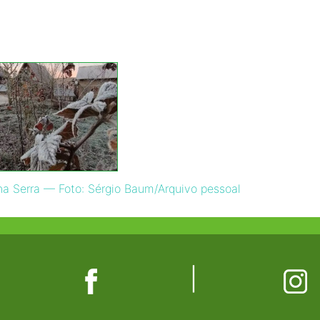
a Serra — Foto: Sérgio Baum/Arquivo pessoal
|