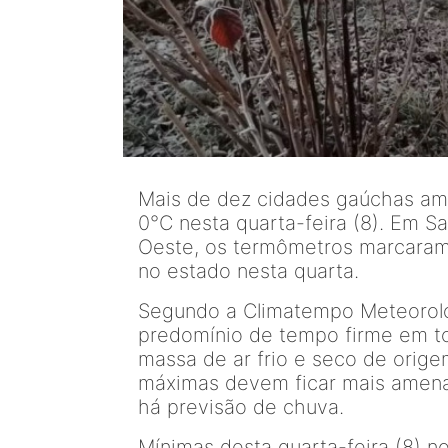
Mais de dez cidades gaúchas a
0°C nesta quarta-feira (8). Em S
Oeste, os termômetros marcaram 
no estado nesta quarta.
Segundo a Climatempo Meteorolo
predomínio de tempo firme em to
massa de ar frio e seco de origem
máximas devem ficar mais amena
há previsão de chuva.
Mínimas desta quarta-feira (8) no