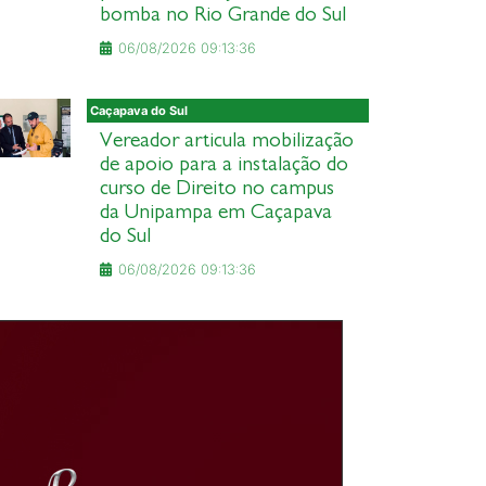
bomba no Rio Grande do Sul
06/08/2026 09:13:36
Caçapava do Sul
Vereador articula mobilização
de apoio para a instalação do
curso de Direito no campus
da Unipampa em Caçapava
do Sul
06/08/2026 09:13:36